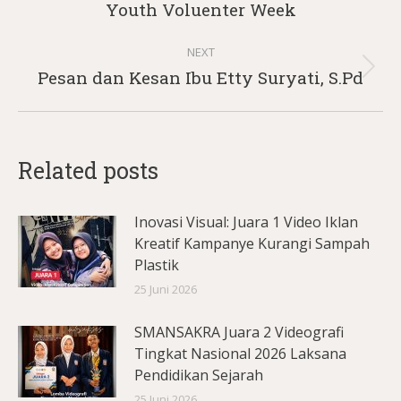
Youth Voluenter Week
post:
NEXT
Next
Pesan dan Kesan Ibu Etty Suryati, S.Pd
post:
Related posts
Inovasi Visual: Juara 1 Video Iklan
Kreatif Kampanye Kurangi Sampah
Plastik
25 Juni 2026
SMANSAKRA Juara 2 Videografi
Tingkat Nasional 2026 Laksana
Pendidikan Sejarah
25 Juni 2026