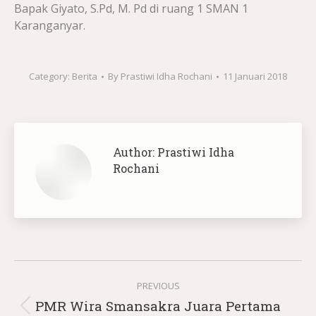
Bapak Giyato, S.Pd, M. Pd di ruang 1 SMAN 1
Karanganyar.
Category:
Berita
By
Prastiwi Idha Rochani
11 Januari 2018
Author:
Prastiwi Idha
Rochani
Post
PREVIOUS
navigation
PMR Wira Smansakra Juara Pertama
Previous