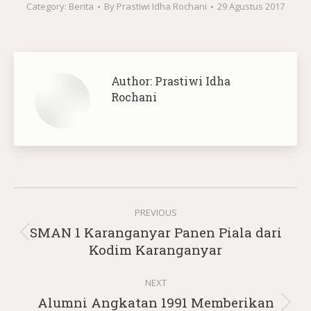
Category:
Berita
By
Prastiwi Idha Rochani
29 Agustus 2017
Author:
Prastiwi Idha
Rochani
Post
PREVIOUS
navigation
SMAN 1 Karanganyar Panen Piala dari
Previous
Kodim Karanganyar
post:
NEXT
Alumni Angkatan 1991 Memberikan
Next