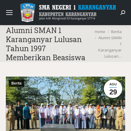
Sear
Alumni SMAN 1
You are here:
Home
Berita
Karanganyar Lulusan
Alumni SMAN
1
Tahun 1997
Karanganyar
Memberikan Beasiswa
Lulusan…
Berita
AGU
29