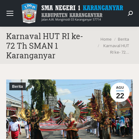
Sear
Karnaval HUT RI ke-
You are here:
Home
Berita
72 Th SMAN 1
Karnaval HUT
RI ke- 72…
Karanganyar
Berita
AGU
22