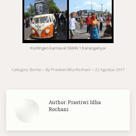
Kontingen karnaval SMAN 1 Karanganyar
Category:
Berita
By
Prastiwi Idha Rochani
22 Agustus 2017
Author:
Prastiwi Idha
Rochani