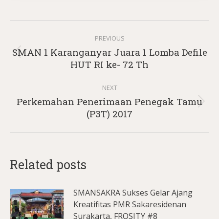
Post
PREVIOUS
navigation
SMAN 1 Karanganyar Juara 1 Lomba Defile
Previous
HUT RI ke- 72 Th
post:
NEXT
Perkemahan Penerimaan Penegak Tamu
Next
(P3T) 2017
post:
Related posts
SMANSAKRA Sukses Gelar Ajang
Kreatifitas PMR Sakaresidenan
Surakarta, FROSITY #8