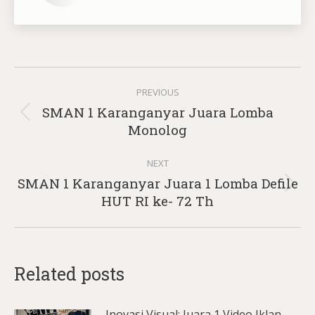
Post
PREVIOUS
navigation
SMAN 1 Karanganyar Juara Lomba
Previous
Monolog
post:
NEXT
SMAN 1 Karanganyar Juara 1 Lomba Defile
Next
HUT RI ke- 72 Th
post:
Related posts
Inovasi Visual: Juara 1 Video Iklan