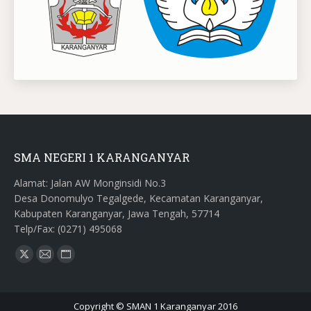
SMA NEGERI 1 KARANGANYAR
Alamat: Jalan AW Monginsidi No.3
Desa Donomulyo Tegalgede, Kecamatan Karanganyar,
Kabupaten Karanganyar, Jawa Tengah, 57714
Telp/Fax: (0271) 495068
Find us on:
X
Mail
Website
page
page
page
opens
opens
opens
Copyright © SMAN 1 Karanganyar 2016