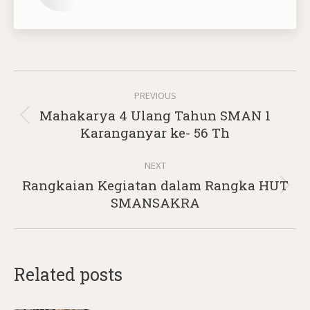
Post
PREVIOUS
navigation
Mahakarya 4 Ulang Tahun SMAN 1
Previous
Karanganyar ke- 56 Th
post:
NEXT
Rangkaian Kegiatan dalam Rangka HUT
Next
SMANSAKRA
post:
Related posts