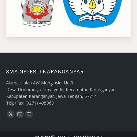
SMA NEGERI 1 KARANGANYAR
Alamat: Jalan AW Monginsidi No.3
Desa Donomulyo Tegalgede, Kecamatan Karanganyar,
Kabupaten Karanganyar, Jawa Tengah, 57714
Telp/Fax: (0271) 495068
Find us on:
X
Mail
Website
page
page
page
opens
opens
opens