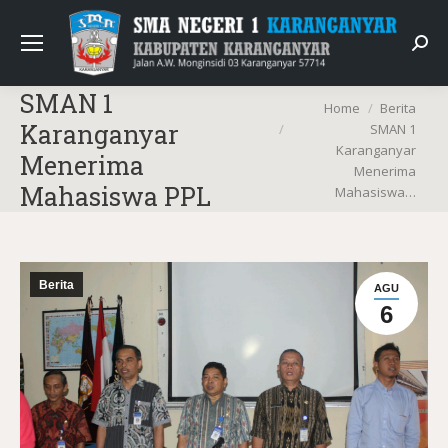
Sear
SMAN 1
You are here:
Home
Berita
Karanganyar
SMAN 1
Karanganyar
Menerima
Menerima
Mahasiswa PPL
Mahasiswa…
Berita
AGU
6